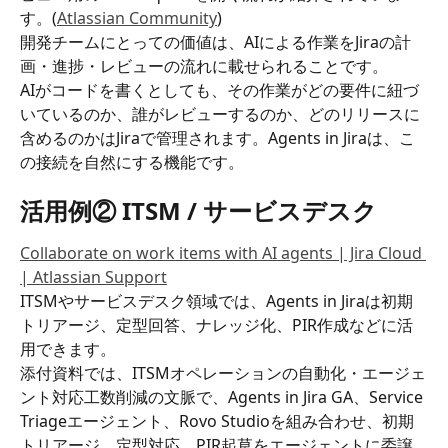
す。(
Atlassian Community
)
開発チームにとっての価値は、AIによる作業をJiraの計
画・進捗・レビューの流れに載せられることです。
AIがコードを書くとしても、その作業がどの要件に紐づ
いているのか、誰がレビューするのか、どのリリースに
含めるのかはJiraで管理されます。Agents in Jiraは、こ
の接続を自然にする機能です。
活用例② ITSM / サービスデスク
Collaborate on work items with AI agents | Jira Cloud 
| Atlassian Support
ITSMやサービスデスク領域では、Agents in Jiraは初期
トリアージ、定型回答、ナレッジ化、PIR作成などに活
用できます。
添付資料では、ITSMオペレーションの自動化・エージェ
ント対応工数削減の文脈で、Agents in Jira GA、Service 
Triageエージェント、Rovo Studioを組み合わせ、初期
トリアージ、定型対応、PIR起草をエージェントに委譲