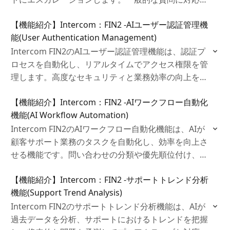
ることでエージェントの負担を軽減し、顧客満足度を
【機能紹介】Intercom：FIN2 ‐AIユーザー認証管理機
向上させつつ、サポート体制を効率化し、生産性の向
能(User Authentication Management)
上に貢献します。
Intercom FIN2のAIユーザー認証管理機能は、認証プ
ロセスを自動化し、リアルタイムでアクセス権限を管
理します。高度なセキュリティと業務効率の向上を実
現することで、手動作業を削減し、管理者の負担を軽
【機能紹介】Intercom：FIN2 ‐AIワークフロー自動化
減します。さらにユーザー体験も向上させることも可
機能(AI Workflow Automation)
能です。
Intercom FIN2のAIワークフロー自動化機能は、AIが
顧客サポート業務のタスクを自動化し、効率を向上さ
せる機能です。問い合わせの分類や優先順位付け、タ
スクの割り当てをAIが自動で行い、エージェントの負
【機能紹介】Intercom：FIN2 ‐サポートトレンド分析
担を軽減します。顧客満足度を高めつつ運用コストを
機能(Support Trend Analysis)
削減できます。
Intercom FIN2のサポートトレンド分析機能は、AIが
過去データを分析、サポートにおけるトレンドを把握