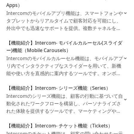
Apps）
Intercomのモバイルアプリ機能は、スマートフォンや
タブレットからリアルタイムで顧客対応を可能にし、
外出中でも迅速なサポートを提供。複数チャネルを一
元管理できる便利なツールです。
【機能紹介】Intercom‐ モバイルカルーセル(スライダ
ー)機能（Mobile Carousels）
Intercomのモバイルカルーセル機能は、モバイルアプ
リ内でインタラクティブなスライダーを用いて、新機
能や使い方を直感的に案内するツールです。オンボー
ディングやプロモーションに最適で、視覚的なユーザ
【機能紹介】Intercom‐ シリーズ機能（Series）
ーエンゲージメントを向上させます。
Intercomのシリーズ機能は、顧客の行動に基づいて自
動化されたワークフローを構築し、パーソナライズさ
れた体験を提供するツールです。マーケティングやサ
ポートの自動化でエンゲージメントを向上させ、効率
【機能紹介】Intercom‐ チケット機能（Tickets）
化を実現します。
Intercomのチケット機能は、顧客の問い合わせを一元