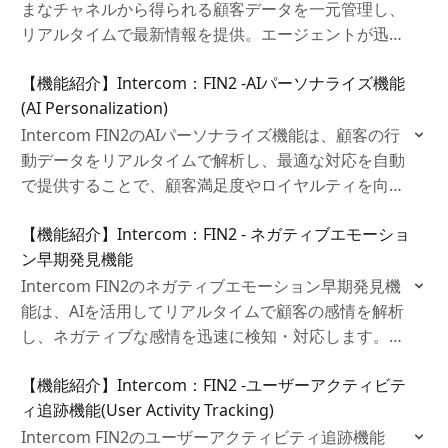
まなチャネルから得られる顧客データを一元管理し、
リアルタイムで最新情報を提供。エージェントが迅速
かつ的確に対応でき、顧客満足度向上とビジネス成長
【機能紹介】Intercom：FIN2 ‐AIパーソナライズ機能
を強力にサポートします。
(AI Personalization)
Intercom FIN2のAIパーソナライズ機能は、顧客の行
動データをリアルタイムで解析し、最適な対応を自動
で提供することで、顧客満足度やロイヤルティを向上
させます。さらに、複数チャネルでの一貫した対応を
【機能紹介】Intercom：FIN2 ‐ ネガティブエモーショ
実現し、エージェントの効率を高めながら、ビジネス
ン早期発見機能
成長に貢献します。
Intercom FIN2のネガティブエモーション早期発見機
能は、AIを活用してリアルタイムで顧客の感情を解析
し、ネガティブな感情を迅速に検知・対応します。こ
れにより、問題が深刻化する前に介入し、クレームの
【機能紹介】Intercom：FIN2 ‐ユーザーアクティビテ
発生を未然に防ぎ、顧客満足度と信頼関係を強化しま
ィ追跡機能(User Activity Tracking)
す。
Intercom FIN2のユーザーアクティビティ追跡機能