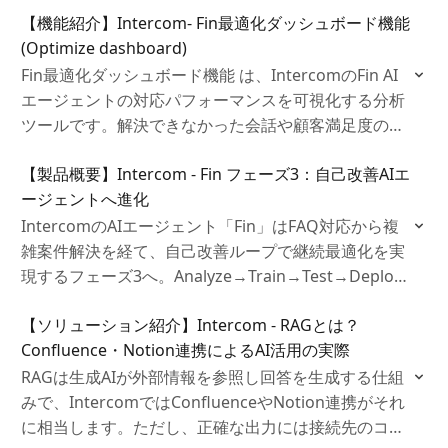
【機能紹介】Intercom- Fin最適化ダッシュボード機能
(Optimize dashboard)
Fin最適化ダッシュボード機能 は、IntercomのFin AI
エージェントの対応パフォーマンスを可視化する分析
ツールです。解決できなかった会話や顧客満足度の低
いやり取りを特定し、FAQや対応フローの改善点を明
【製品概要】Intercom - Fin フェーズ3：自己改善AIエ
らかにします。
ージェントへ進化
IntercomのAIエージェント「Fin」はFAQ対応から複
雑案件解決を経て、自己改善ループで継続最適化を実
現するフェーズ3へ。Analyze→Train→Test→Deploy
のループで、コード不要で品質と解決率を向上しま
【ソリューション紹介】Intercom - RAGとは？
す。
Confluence・Notion連携によるAI活用の実際
RAGは生成AIが外部情報を参照し回答を生成する仕組
みで、IntercomではConfluenceやNotion連携がそれ
に相当します。ただし、正確な出力には接続先のコン