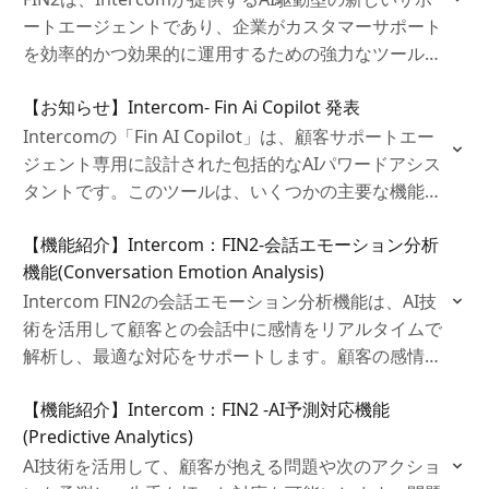
ートエージェントであり、企業がカスタマーサポート
を効率的かつ効果的に運用するための強力なツールで
す。FIN2は、AI技術を活用して、顧客との対話を自動
【お知らせ】Intercom- Fin Ai Copilot 発表
化し、問い合わせの迅速な解決をサポートします。
Intercomの「Fin AI Copilot」は、顧客サポートエー
ジェント専用に設計された包括的なAIパワードアシス
タントです。このツールは、いくつかの主要な機能を
提供することで、サポートチームの効率と効果を大幅
【機能紹介】Intercom：FIN2‐会話エモーション分析
に向上させます。
機能(Conversation Emotion Analysis)
Intercom FIN2の会話エモーション分析機能は、AI技
術を活用して顧客との会話中に感情をリアルタイムで
解析し、最適な対応をサポートします。顧客の感情に
即応することで、満足度の向上やクレーム防止が期待
【機能紹介】Intercom：FIN2 ‐AI予測対応機能
でき、パーソナライズされた対応を提供するための重
(Predictive Analytics)
要なツールです。
AI技術を活用して、顧客が抱える問題や次のアクショ