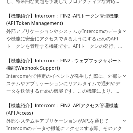
し、将来的な問題を予測してプロアクティブな対応を
サポートします。エージェントのパフォーマンス向上
【機能紹介】Intercom：FIN2 ‐APIトークン管理機能
やサポート体制の強化に役立ち、顧客満足度を向上さ
(API Token Management)
せるためのツールです。
外部アプリケーションやシステムがIntercomのデータ
や機能に安全にアクセスできるようにするためのAPI
トークンを管理する機能です。APIトークンの発行、
管理、アクセス権限の設定を行い、システム全体のセ
【機能紹介】Intercom：FIN2 ‐ ウェブフックサポート
キュリティを強化しつつ、効率的な運用が可能になり
機能(Webhook Support)
ます。
Intercom内で特定のイベントが発生した際に、外部シ
ステムやアプリケーションにリアルタイムで通知やデ
ータを送信するための機能です。この機能により、シ
ステム間の連携がスムーズに行われ、カスタマーサポ
【機能紹介】Intercom：FIN2 ‐APIアクセス管理機能
ートやビジネスプロセスを効率化することができま
(API Access)
す。
外部システムやアプリケーションがAPIを通じて
Intercomのデータや機能にアクセスする際、そのアク