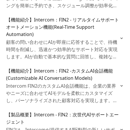
ングを簡単に予約でき、スケジュール調整が効率化さ
れます。予約されたミーティングは自動的にGoogle
【機能紹介】Intercom：FIN2 ‐ リアルタイムサポート
Calendarに追加され、手間を省けます。
オートメーション機能(Real-Time Support
Automation)
顧客の問い合わせにAIが即座に応答することで、待機
時間を削減し、迅速かつ効率的なサポート対応を実現
します。AIが自動で基本的な質問に回答し、複雑な案
件をエージェントにルーティングするため、エージェ
【機能紹介】Intercom：FIN2 -カスタムAI会話機能
ントの負担が軽減され、顧客満足度の向上に貢献しま
(Customizable AI Conversation Models)
す。
Intercom FIN2のカスタムAI会話機能は、企業の業界
やニーズに合わせてAIモデルを柔軟にカスタマイズ
し、パーソナライズされた顧客対応を実現します。迅
速な導入と正確な応答が可能で、エージェントの負担
【製品概要】Intercom - FIN2：次世代AIサポートエー
を軽減し、効率的なサポートを提供します。
ジェント
FIN2は、Intercomが提供するAI駆動型の新しいサポ