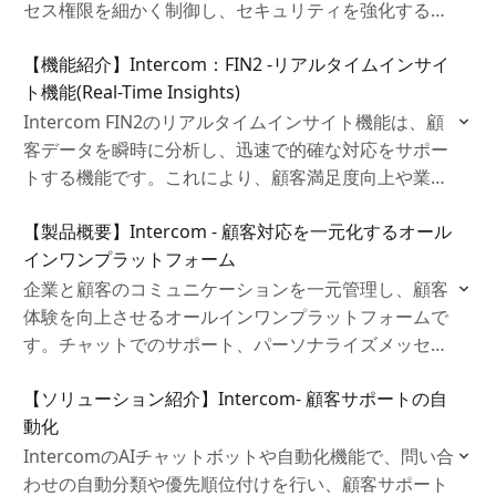
セス権限を細かく制御し、セキュリティを強化するた
めの機能です。この機能により、APIを介した連携が
【機能紹介】Intercom：FIN2 ‐リアルタイムインサイ
安全かつ効率的に行われ、運用チームや開発者が簡単
ト機能(Real-Time Insights)
に管理できるようになります。
Intercom FIN2のリアルタイムインサイト機能は、顧
客データを瞬時に分析し、迅速で的確な対応をサポー
トする機能です。これにより、顧客満足度向上や業務
効率化を実現し、問題を未然に防ぎます。さらに、プ
【製品概要】Intercom - 顧客対応を一元化するオール
ロアクティブな対応により、長期的な顧客関係の構築
インワンプラットフォーム
にも貢献します。
企業と顧客のコミュニケーションを一元管理し、顧客
体験を向上させるオールインワンプラットフォームで
す。チャットでのサポート、パーソナライズメッセー
ジの送信、顧客データに基づく最適な対応が特徴で
【ソリューション紹介】Intercom- 顧客サポートの自
す。複数チャネルの統合により一貫した顧客対応を実
動化
現し、業務効率化や売上拡大を支援します。
IntercomのAIチャットボットや自動化機能で、問い合
わせの自動分類や優先順位付けを行い、顧客サポート