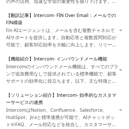
の声の活用、迅速な学習の重要性を掘り下げます。ま
た、B2B特有の優先順位設定やアプローチを解説し、
【翻訳記事】Intercom- FIN Over Email：メールでの
進化するプロダクト成功の戦略を明らかにします。
FIN構築
Fin AIエージェントは、メールを含む複数チャネルで
AIサポートを提供します。自動応答と複数質問対応が
可能で、顧客対応効率を大幅に向上します。リリース
初月で100万件以上のメールを処理し、問い合わせの
【機能紹介】Intercom- インバウンドメール機能
81%に回答、56%を自動解決しています。
Intercomのインバウンドメール機能は、すべてのプラ
ンで追加費用なしで提供されている標準機能で、顧客
サポートの効率化に役立ちます。以下、主な特徴と設
定方法を紹介します。
【ソリューション紹介】Intercom- 効率的なカスタマ
ーサービスの連携
IntercomはNotion、Confluence、Salesforce、
HubSpot、Jiraと標準連携が可能で、AIチャットボッ
トやFAQ、メール対応などを統合し、カスタマーサー