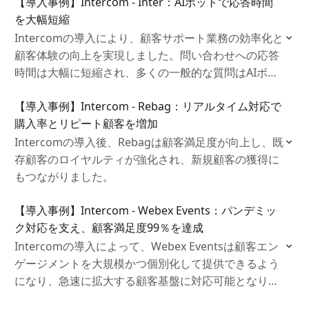
【導入事例】Intercom - Inter：AIボットで応答時間
を大幅短縮
Intercomの導入により、顧客サポート業務の効率化と
顧客体験の向上を実現しました。問い合わせへの応答
時間は大幅に短縮され、多くの一般的な質問はAIボッ
トが自動で対応することでエージェントの負担を軽減
【導入事例】Intercom - Rebag：リアルタイム対応で
しました。
購入率とリピート顧客を増加
Intercomの導入後、Rebagは顧客満足度が向上し、既
存顧客のロイヤルティが強化され、新規顧客の獲得に
もつながりました。
【導入事例】Intercom - Webex Events：パンデミッ
ク対応を支え、顧客満足度99％を達成
Intercomの導入によって、Webex Eventsは顧客エン
ゲージメントを大規模かつ個別化して提供できるよう
になり、急速に拡大する顧客基盤に対応可能となりま
した。顧客満足度は99%の5つ星評価を達成し、カス