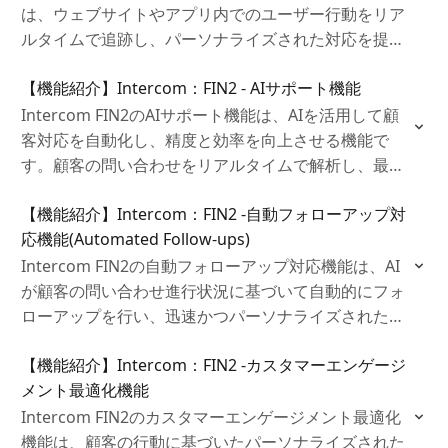
は、ウェブサイトやアプリ内でのユーザー行動をリア
ルタイムで追跡し、パーソナライズされた対応を提
供。迅速な問題解決をサポートし、顧客満足度とロイ
【機能紹介】Intercom：FIN2 ‐ AIサポート機能
ヤリティ向上を実現します。
Intercom FIN2のAIサポート機能は、AIを活用して顧
客対応を自動化し、精度と効率を向上させる機能で
す。顧客の問い合わせをリアルタイムで解析し、最適
な回答を提供することで、エージェントの業務をサポ
【機能紹介】Intercom：FIN2 ‐自動フォローアップ対
ートし、顧客満足度を高めます。
応機能(Automated Follow-ups)
Intercom FIN2の自動フォローアップ対応機能は、AI
が顧客の問い合わせ進行状況に基づいて自動的にフォ
ローアップを行い、迅速かつパーソナライズされた対
応を提供する機能です。これにより、エージェントの
【機能紹介】Intercom：FIN2 ‐カスタマーエンゲージ
負担を軽減し、顧客満足度の向上を実現します。
メント最適化機能
Intercom FIN2のカスタマーエンゲージメント最適化
機能は、顧客の行動に基づいたパーソナライズされた