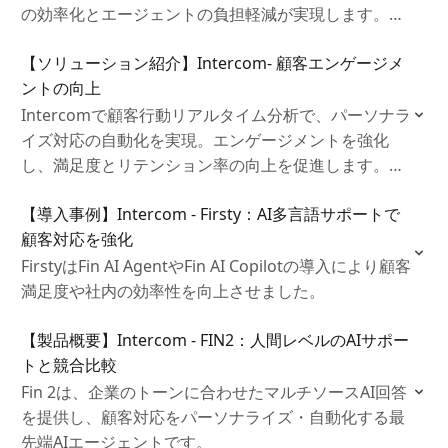
の効率化とエージェントの負担軽減が実現します。迅
速で一貫したサポートにより顧客満足度が向上し、リ
【ソリューション紹介】Intercom- 顧客エンゲージメ
ピーターの増加や信頼関係構築を促進します。
ントの向上
Intercomで顧客行動リアルタイム分析で、パーソナラ
イズ対応の自動化を実現。エンゲージメントを強化
し、満足度とリテンション率の向上を促進します。さ
らに、会話エモーション分析やAI予測機能を活用し、
【導入事例】Intercom - Firsty：AI多言語サポートで
将来のニーズを予測。信頼関係を構築し、ブランドロ
顧客対応を強化
イヤルティの向上にも貢献します。
FirstyはFin AI AgentやFin AI Copilotの導入により顧客
満足度や社内の効率性を向上させました。
【製品概要】Intercom - FIN2：人間レベルのAIサポー
トと競合比較
Fin 2は、企業のトーンに合わせたマルチソースAI回答
を提供し、顧客対応をパーソナライズ・自動化する最
先端AIエージェントです。