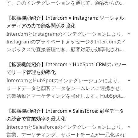
す。このインテグレーションを通じて、顧客からの問
い合わせやバグ報告を迅速にJiraのタスクとして作成
【拡張機能紹介】Intercom × Instagram: ソーシャル
し、進行状況をリアルタイムで追跡できます。
メディアの力で顧客関係を強化
IntercomとInstagramのインテグレーションにより、
InstagramのプライベートメッセージをIntercomのイ
ンボックスで直接管理でき、顧客対応が効率化されま
す。この連携により、すべてのメッセージを一元化
【拡張機能紹介】Intercom × HubSpot: CRMのパワー
し、迅速な対応が可能です。
でリード管理を効率化
IntercomとHubSpotのインテグレーションにより、
リードデータと顧客データをシームレスに連携させ、
営業活動とマーケティングを強化します。HubSpotの
データがIntercomのインボックスで確認でき、リード
【拡張機能紹介】Intercom × Salesforce: 顧客データ
情報や会話履歴が自動で同期されます。
の統合で営業効率を最大化
IntercomとSalesforceのインテグレーションにより、
営業、マーケティング、サポートチームが一元化され