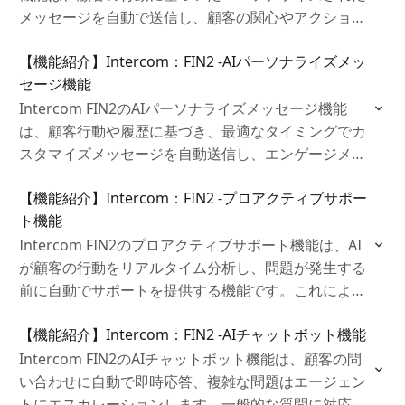
メッセージを自動で送信し、顧客の関心やアクション
を促進します。これにより、リテンション率の向上や
【機能紹介】Intercom：FIN2 ‐AIパーソナライズメッ
売上増加が期待でき、顧客との関係強化を実現しま
セージ機能
す。
Intercom FIN2のAIパーソナライズメッセージ機能
は、顧客行動や履歴に基づき、最適なタイミングでカ
スタマイズメッセージを自動送信し、エンゲージメン
トを最大化します。これにより、顧客のニーズにリア
【機能紹介】Intercom：FIN2 ‐プロアクティブサポー
ルタイムで対応し、リテンションやアップセルの機会
ト機能
を効果的に活用できます。
Intercom FIN2のプロアクティブサポート機能は、AI
が顧客の行動をリアルタイム分析し、問題が発生する
前に自動でサポートを提供する機能です。これによ
り、顧客の不満を未然に防ぎ、満足度やリテンション
【機能紹介】Intercom：FIN2 ‐AIチャットボット機能
率を向上させ、エージェントの負担も軽減します。
Intercom FIN2のAIチャットボット機能は、顧客の問
い合わせに自動で即時応答、複雑な問題はエージェン
トにエスカレーションします。一般的な質問に対応す