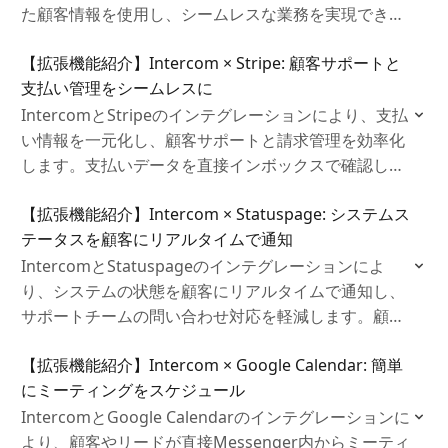
た顧客情報を使用し、シームレスな業務を実現できま
す。Salesforceデータを活用して、顧客とのチャット
【拡張機能紹介】Intercom × Stripe: 顧客サポートと
中に顧客の詳細な情報を確認でき、リードを自動作成
支払い管理をシームレスに
も可能です。
IntercomとStripeのインテグレーションにより、支払
い情報を一元化し、顧客サポートと請求管理を効率化
します。支払いデータを直接インボックスで確認し、
サブスクリプションの管理や支払い対応を円滑に進め
【拡張機能紹介】Intercom × Statuspage: システムス
ることが可能です。
テータスを顧客にリアルタイムで通知
IntercomとStatuspageのインテグレーションによ
り、システムの状態を顧客にリアルタイムで通知し、
サポートチームの問い合わせ対応を軽減します。顧客
は、現在のシステムステータスをMessenger内で確認
【拡張機能紹介】Intercom × Google Calendar: 簡単
でき、問題が発生した場合には自動で通知を受け取る
にミーティングをスケジュール
ことができます。
IntercomとGoogle Calendarのインテグレーションに
より、顧客やリードが直接Messenger内からミーティ