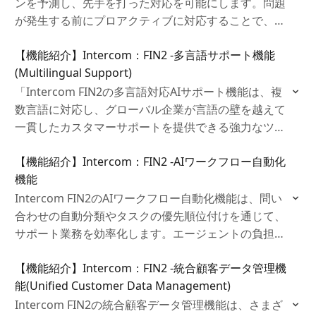
ンを予測し、先手を打った対応を可能にします。問題
が発生する前にプロアクティブに対応することで、顧
客の不安を解消し、迅速で効率的なカスタマーサポー
【機能紹介】Intercom：FIN2 ‐多言語サポート機能
トを提供します。
(Multilingual Support)
「Intercom FIN2の多言語対応AIサポート機能は、複
数言語に対応し、グローバル企業が言語の壁を越えて
一貫したカスタマーサポートを提供できる強力なツー
ルです。AIによる自動翻訳がエージェントの負担を軽
【機能紹介】Intercom：FIN2 ‐AIワークフロー自動化
減し、効率的な対応を実現します。
機能
Intercom FIN2のAIワークフロー自動化機能は、問い
合わせの自動分類やタスクの優先順位付けを通じて、
サポート業務を効率化します。エージェントの負担が
軽減され、顧客対応が迅速・的確になり、業務の透明
【機能紹介】Intercom：FIN2 ‐統合顧客データ管理機
性を高め、コスト削減にも貢献します。
能(Unified Customer Data Management)
Intercom FIN2の統合顧客データ管理機能は、さまざ