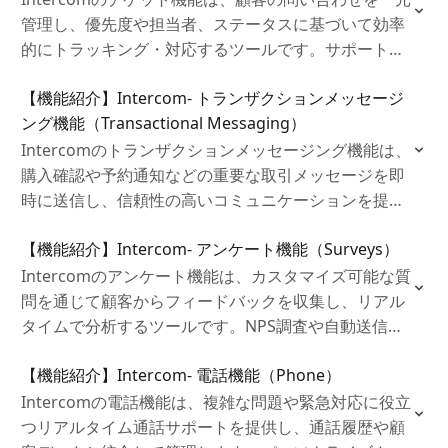
管理し、優先度や担当者、ステータスに基づいて効率
的にトラッキング・対応するツールです。サポート業
務を整理し、迅速な問題解決を促進します。
【機能紹介】Intercom- トランザクションメッセージ
ング機能（Transactional Messaging）
Intercomのトランザクションメッセージング機能は、
購入確認や予約通知などの重要な取引メッセージを即
時に送信し、信頼性の高いコミュニケーションを提供
するツールです。多チャネル対応で顧客満足度を向上
【機能紹介】Intercom- アンケート機能（Surveys）
させます。
Intercomのアンケート機能は、カスタマイズ可能な質
問を通じて顧客からフィードバックを収集し、リアル
タイムで分析するツールです。NPS調査や自動送信機
能を活用し、顧客満足度を測定してサービス改善に役
【機能紹介】Intercom- 電話機能（Phone）
立てます。
Intercomの電話機能は、複雑な問題や緊急対応に役立
つリアルタイム通話サポートを提供し、通話履歴や顧