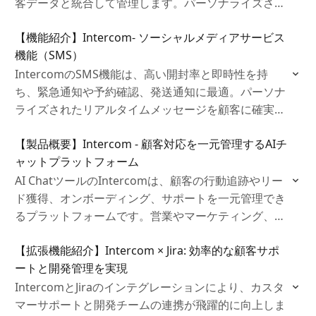
客データと統合して管理します。パーソナライズされ
た対応により、顧客満足度を向上させます。※現在新
【機能紹介】Intercom- ソーシャルメディアサービス
規申請を停止しています。
機能（SMS）
IntercomのSMS機能は、高い開封率と即時性を持
ち、緊急通知や予約確認、発送通知に最適。パーソナ
ライズされたリアルタイムメッセージを顧客に確実に
届ける強力なツールです。
【製品概要】Intercom - 顧客対応を一元管理するAIチ
ャットプラットフォーム
AI ChatツールのIntercomは、顧客の行動追跡やリー
ド獲得、オンボーディング、サポートを一元管理でき
るプラットフォームです。営業やマーケティング、サ
ポートチームがパーソナライズされた対応を提供し、
【拡張機能紹介】Intercom × Jira: 効率的な顧客サポ
顧客エンゲージメントと満足度を効果的に向上させま
ートと開発管理を実現
す。
IntercomとJiraのインテグレーションにより、カスタ
マーサポートと開発チームの連携が飛躍的に向上しま