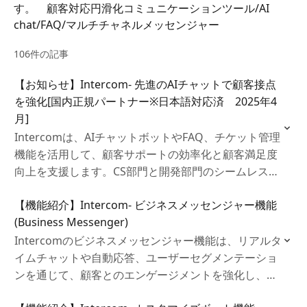
す。 顧客対応円滑化コミュニケーションツール/AI
chat/FAQ/マルチチャネルメッセンジャー
106件の記事
【お知らせ】Intercom- 先進のAIチャットで顧客接点
を強化[国内正規パートナー※日本語対応済 2025年4
月]
Intercomは、AIチャットボットやFAQ、チケット管理
機能を活用して、顧客サポートの効率化と顧客満足度
向上を支援します。CS部門と開発部門のシームレスな
連携が可能で、効果的なコラボレーションが実現しま
【機能紹介】Intercom‐ ビジネスメッセンジャー機能
す。
(Business Messenger)
Intercomのビジネスメッセンジャー機能は、リアルタ
イムチャットや自動応答、ユーザーセグメンテーショ
ンを通じて、顧客とのエンゲージメントを強化し、パ
ーソナライズされた体験を提供するツールです。