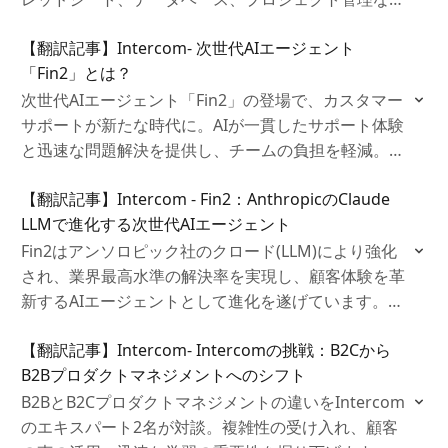
の機能を統合し、ユーザーが多様な用途で活用できる
【翻訳記事】Intercom- 次世代AIエージェント
よう設計されています。
「Fin2」とは？
次世代AIエージェント「Fin2」の登場で、カスタマー
サポートが新たな時代に。AIが一貫したサポート体験
と迅速な問題解決を提供し、チームの負担を軽減。こ
れにより、より価値ある業務への集中が可能に。業界
【翻訳記事】Intercom - Fin2：AnthropicのClaude
を変えるFin2の革新をご体験ください。
LLMで進化する次世代AIエージェント
Fin2はアンソロピック社のクロード(LLM)により強化
され、業界最高水準の解決率を実現し、顧客体験を革
新するAIエージェントとして進化を遂げています。ま
た、AIの最前線を切り拓き、信頼性・パフォーマンス
【翻訳記事】Intercom- Intercomの挑戦：B2Cから
を備えたサービスを提供し、顧客満足の向上と企業の
B2Bプロダクトマネジメントへのシフト
競争力強化に貢献しています。
B2BとB2Cプロダクトマネジメントの違いをIntercom
のエキスパート2名が対談。複雑性の受け入れ、顧客