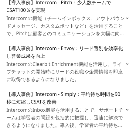
【導入事例】Intercom - Pitch：少人数チームで
タムボット導入によりリードが154%増加するなど成
CSAT100％を実現
果が得られました。
Intercomの機能（チームインボックス、アウトバウン
ドメッセージ、カスタムボットなど）を活用すること
で、Pitchは顧客とのコミュニケーションを大幅に向上
させました。顧客満足度（CSAT）は最大100%に達
【導入事例】Intercom - Envoy：リード選別を効率化
し、スケーラブルなメッセージングが可能となりまし
し営業成果を向上
た。
IntercomのClearbit Enrichment機能を活用し、ライ
ブチャットの開始時にリードの役職や企業情報を即座
に取得できるようになりました。
【導入事例】Intercom - Simply：平均待ち時間を90
秒に短縮しCSATを改善
IntercomのInbox機能を活用することで、サポートチ
ームは学習者の問題を包括的に把握し、迅速に解決で
きるようになりました。導入後、学習者の平均待ち時
間は98.7%削減され、現在では90秒以内の応答が標準