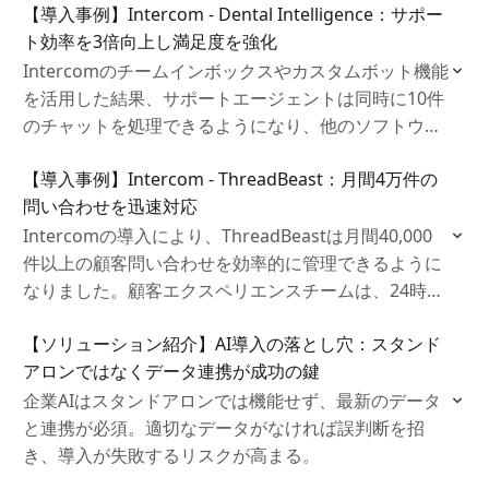
【導入事例】Intercom - Dental Intelligence：サポー
となっています。
ト効率を3倍向上し満足度を強化
Intercomのチームインボックスやカスタムボット機能
を活用した結果、サポートエージェントは同時に10件
のチャットを処理できるようになり、他のソフトウェ
アでの最大3件と比較して大幅な効率向上を達成しま
【導入事例】Intercom - ThreadBeast：月間4万件の
した。
問い合わせを迅速対応
Intercomの導入により、ThreadBeastは月間40,000
件以上の顧客問い合わせを効率的に管理できるように
なりました。顧客エクスペリエンスチームは、24時間
以内に全ての問い合わせに対応するSLA（サービスレ
【ソリューション紹介】AI導入の落とし穴：スタンド
ベル合意）を実現し、平均応答時間を4時間に短縮し
アロンではなくデータ連携が成功の鍵
ました。
企業AIはスタンドアロンでは機能せず、最新のデータ
と連携が必須。適切なデータがなければ誤判断を招
き、導入が失敗するリスクが高まる。