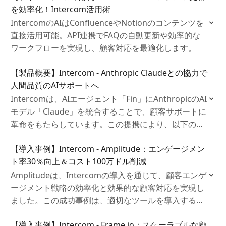
を効率化！Intercom活用術
IntercomのAIはConfluenceやNotionのコンテンツを
直接活用可能。API連携でFAQの自動更新や効率的な
ワークフローを実現し、顧客対応を最適化します。
【製品概要】Intercom - Anthropic Claudeとの協力で
人間品質のAIサポートへ
Intercomは、AIエージェント「Fin」にAnthropicのAI
モデル「Claude」を統合することで、顧客サポートに
革命をもたらしています。この提携により、以下の成
果を達成しています。
【導入事例】Intercom - Amplitude：エンゲージメン
ト率30％向上＆コスト100万ドル削減
Amplitudeは、Intercomの導入を通じて、顧客エンゲ
ージメント戦略の効率化と効果的な顧客対応を実現し
ました。この成功事例は、適切なツールを導入するこ
とで、企業が顧客ライフサイクル全体にわたるコミュ
【導入事例】Intercom - Frame.io：スケーラブルな顧
ニケーションを強化し、長期的な関係構築を促進でき